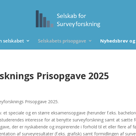
 selskabet
Selskabets prisopgave
Nyhedsbrev og
rsknings Prisopgave 2025
veyforsknings Prisopgave 2025.
hhv. et speciale og en større eksamensopgave (herunder f.eks. bachelo
studerendes interesse for at benytte surveyforskning samt at sætte f
pgave, der er nyskabende og inspirerende i forhold til et eller flere a
tion af surveyresultater (f.eks. grafisk) samt formidlingen af survey