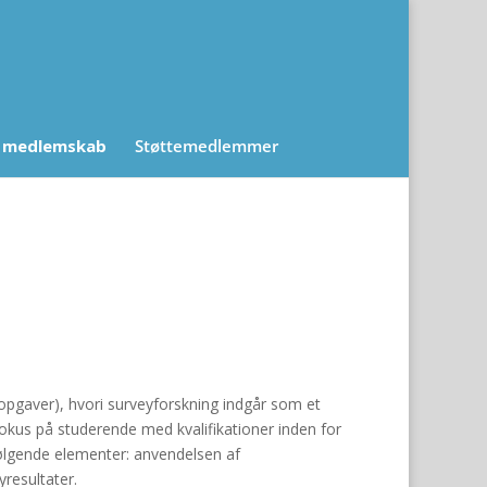
 medlemskab
Støttemedlemmer
ropgaver), hvori surveyforskning indgår som et
okus på studerende med kvalifikationer inden for
f følgende elementer: anvendelsen af
resultater.