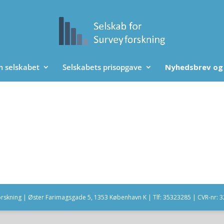
 selskabet
Selskabets prisopgave
Nyhedsbrev og
orskning | Øster Farimagsgade 5, 1353 København K | Tlf: 35323285 | CVR-nr: 3